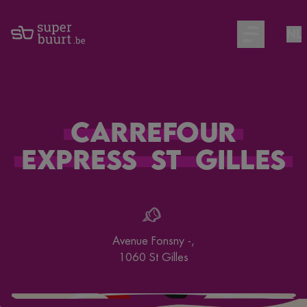
NL
Open main m
Carrefour
Express
St
Gilles
Avenue Fonsny -
,
1060
St Gilles