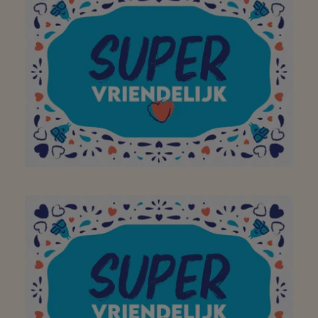
quartier préféré pour
avoir égayé ma visite
dans votre magasin
avec un large sourire !
Merci!
Cool merci pour tout