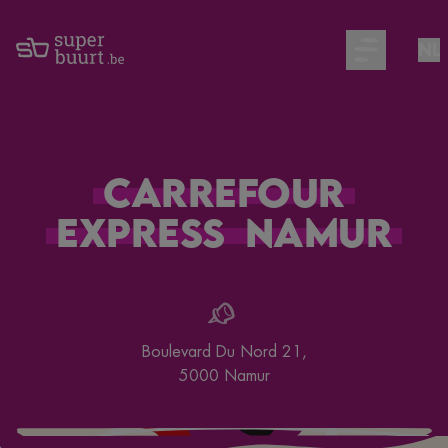
NL
Open main m
Carrefour
Express
Namur
Boulevard Du Nord 21
,
5000
Namur