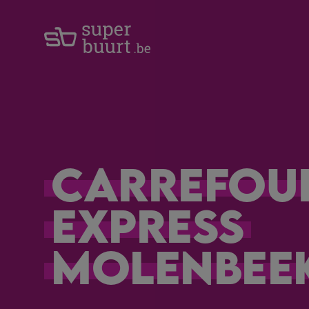
Carrefou
Express
Molenbee