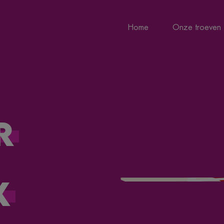
Home
Onze troeven
r
k