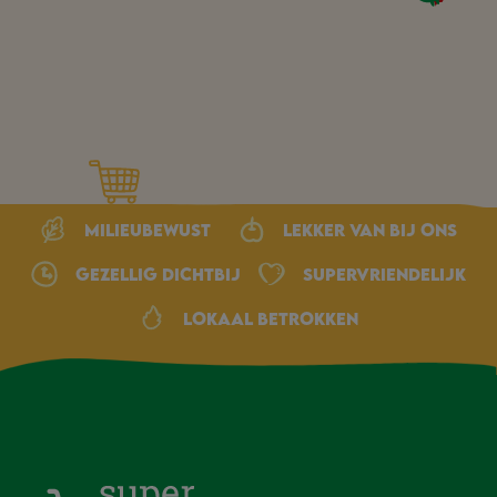
Milieubewust
Lekker van bij ons
Gezellig dichtbij
Supervriendelijk
Lokaal betrokken