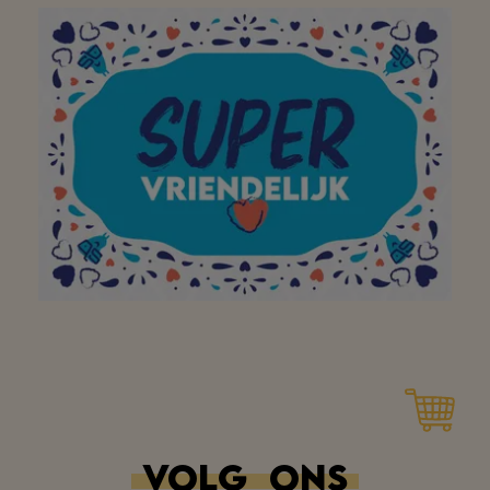
À mon supermarché de
quartier préféré pour
avoir égayé ma visite
dans votre magasin
avec un large sourire !
Merci!
Merci pour tout
VOLG
ONS