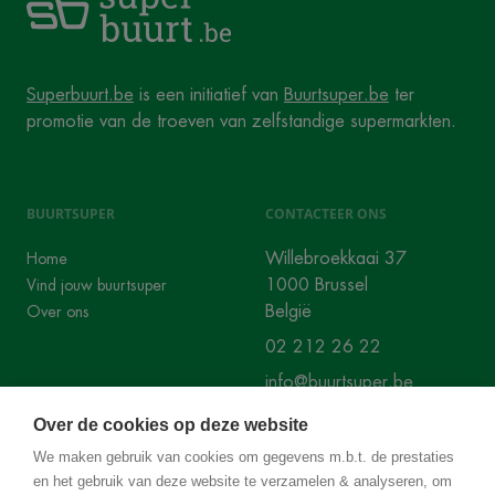
Superbuurt.be
is een initiatief van
Buurtsuper.be
ter
promotie van de troeven van zelfstandige supermarkten.
BUURTSUPER
CONTACTEER ONS
Willebroekkaai 37
Home
1000 Brussel
Vind jouw buurtsuper
België
Over ons
02 212 26 22
info@buurtsuper.be
Over de cookies op deze website
SOCIALS
We maken gebruik van cookies om gegevens m.b.t. de prestaties
en het gebruik van deze website te verzamelen & analyseren, om