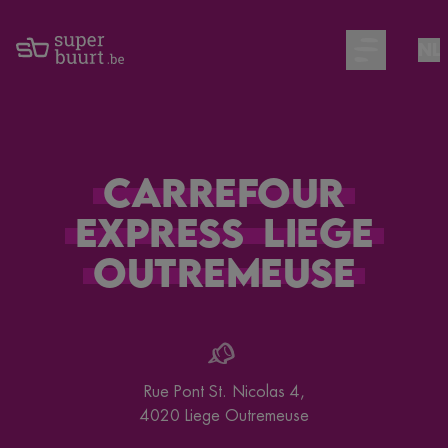
NL
Open main m
Carrefour
Express
Liege
Outremeuse
Rue Pont St. Nicolas 4
,
4020
Liege Outremeuse