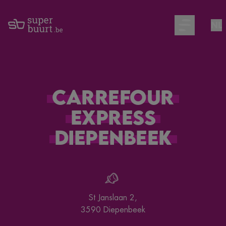
NL
Open main m
Carrefour
Express
Diepenbeek
St Janslaan 2
,
3590
Diepenbeek