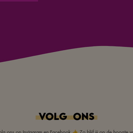
VOLG
ONS
olg ons op Instagram en Facebook 👍 Zo blijf jij op de hoogte v