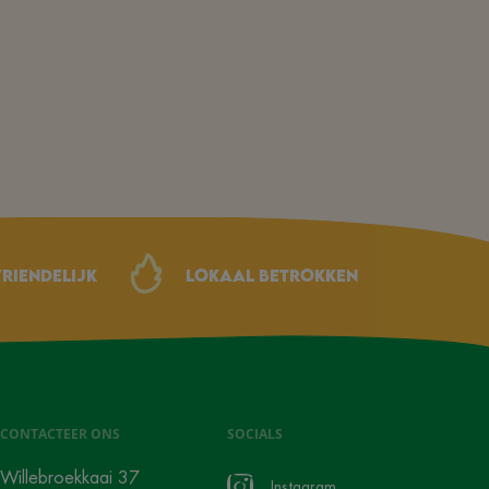
riendelijk
Lokaal betrokken
CONTACTEER ONS
SOCIALS
Willebroekkaai 37
Instagram