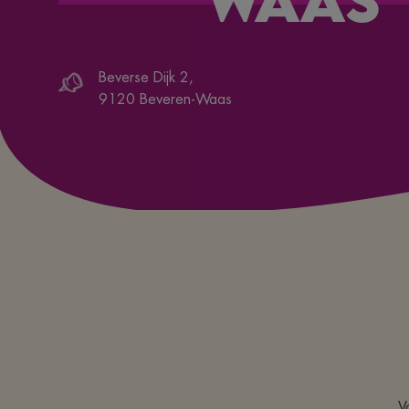
Beverse Dijk 2
,
9120
Beveren-Waas
V