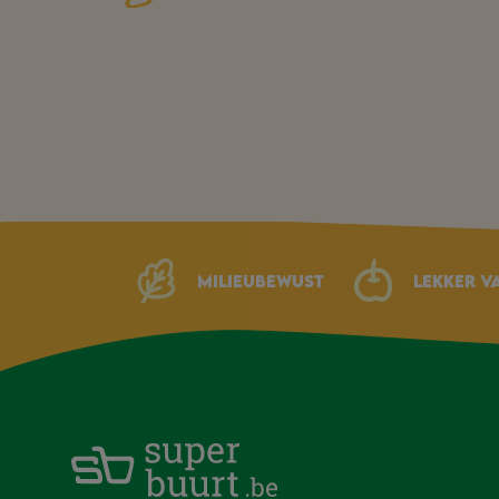
Milieubewust
Lekker v