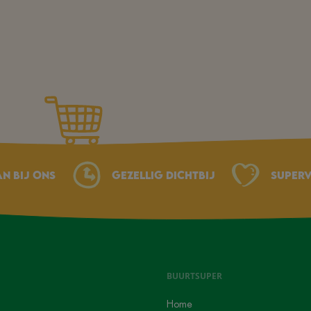
an bij ons
Gezellig dichtbij
Superv
BUURTSUPER
Home